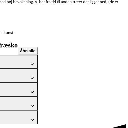
d høj bevoksning. Vi har fra tid til anden træer der ligger ned, (de er
et kunst.
Træsko
Åbn alle