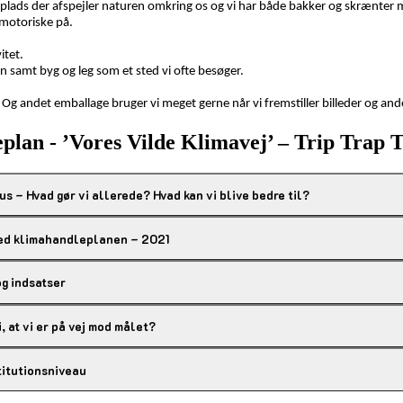
eplads der afspejler naturen omkring os og vi har både bakker og skrænter me
 motoriske på.
itet.
n samt byg og leg som et sted vi ofte besøger.
g andet emballage bruger vi meget gerne når vi fremstiller billeder og and
plan - ’Vores Vilde Klimavej’ – Trip Trap 
us – Hvad gør vi allerede? Hvad kan vi blive bedre til?
med klimahandleplanen – 2021
og indsatser
Tegn Hvordan ser vi, at vi er på vej mod målet?
titutionsniveau