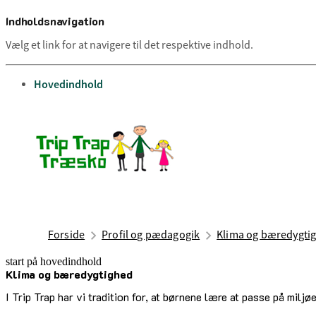
Indholdsnavigation
Vælg et link for at navigere til det respektive indhold.
gå til
Hovedindhold
Forside
Profil og pædagogik
Klima og bæredygti
start på hovedindhold
Klima og bæredygtighed
senest opdateret 14. juli 2025
I Trip Trap har vi tradition for, at børnene lære at passe på milj