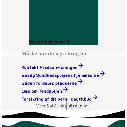
Hvem arbejder her
Måske har du også brug for
Kontakt Pladsanvisningen
Besøg Sundhedsplejens hjemmeside
Sådan fordeles pladserne
Læs om Tandplejen
Forsikring af dit barn i dagtilbud
Vis alle
Viser 5 af 8 links